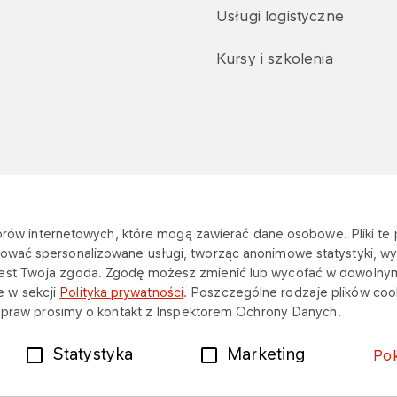
Usługi logistyczne
Kursy i szkolenia
astrzeżenia prawne
Dane osobowe
katorów internetowych, które mogą zawierać dane osobowe. Pliki t
ować spersonalizowane usługi, tworząc anonimowe statystyki, wyś
jest Twoja zgoda. Zgodę możesz zmienić lub wycofać w dowolny
 w sekcji
Polityka prywatności
. Poszczególne rodzaje plików cook
ch praw prosimy o kontakt z Inspektorem Ochrony Danych.
Statystyka
Marketing
Po