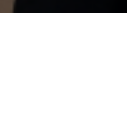
Nasze paliwa
Zapewniamy serwis paliwowy dla wszystkich
typów samolotów, dostarczając paliwa lotnicze Jet
A-1 i F-34 oraz benzynę lotniczą AVGAS 100 LL.
Więcej