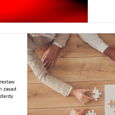
zestaw
ch zasad
ndardy