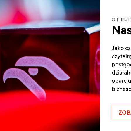
O FIRMI
Nas
Jako c
czyteln
postęp
działal
oparciu
biznes
ZOB