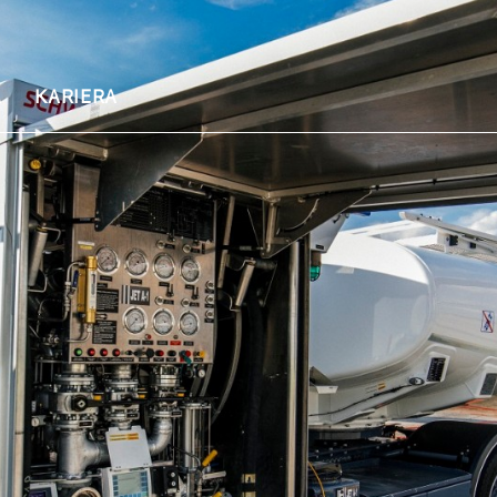
A
KARIERA